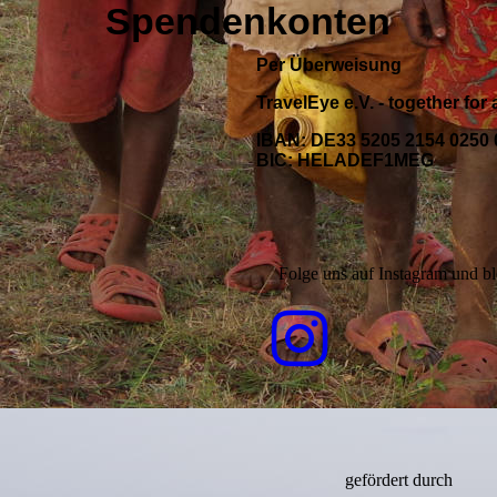
Spendenkonten
Per Überweisung
TravelEye e.V. - together for 
IBAN: DE33 5205 2154 0250 
BIC: HELADEF1MEG
Folge uns auf Instagram und ble
gefördert durch