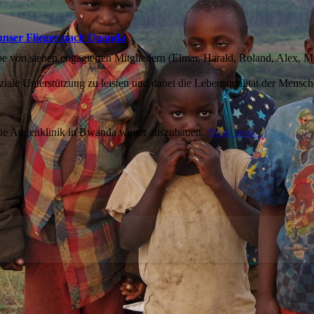
 unser Flieger nach Uganda
pe von sieben engagierten Mitgliedern (Elmar, Harald, Roland, Alex, 
ziale Unterstützung zu leisten und dabei die Lebensqualität der Mensch
die Augenklinik in Bwanda weiter auszubauen.
[Mehr lesen…]