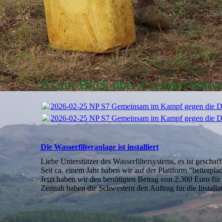
Klarer Blick über Grenzen hinw
2026-02-25 NP S7 Gemeinsam im Kampf gegen die Du
2026-02-25 NP S7 Gemeinsam im Kampf gegen die Du
Die Wasserfilteranlage ist installiert
Liebe Unterstützer des Wasserfiltersystems, es ist geschaff
Seit ca. einem Jahr haben wir auf der Plattform “betterpl
Jetzt haben wir den benötigten Betrag von 2.300 Euro fü
Zeitnah haben die Schwestern den Auftrag für die Installa