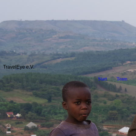
TravelEye e.V.
Start
Team