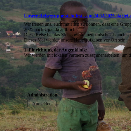
Unsere Reisegruppe steht fest - am 24.02.2025 startet
Wir freuen uns, euch mitteilen zu können, dass eine Grup
2025 nach Uganda aufbricht.
Diese Reise hat das Ziel, sowohl medizinische als auch so
Dieses Mal werden unsere Hauptaufgaben vor Ort sein:
1. Einrichtung der Augenklinik:
Wir werden mit lokalen Partnern zusammenarbeiten, um 
Administration
Anmelden