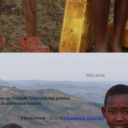
2025-10-04
nd um finazielle Unterstützung gebeten.
anda überweisen können.
EWeckenbrock - 15:12:20 |
Kommentar hinzufügen