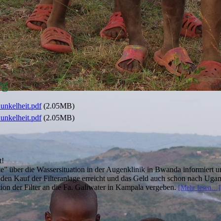
eg
nkelheit.pdf
(2.05MB)
nkelheit.pdf
(2.05MB)
t!
ace” über die Wassersituation in der Augenklinik in Bwanda informiert u
r den Kauf der Filteranlage erreicht und das Geld auch schon nach Ug
tion der Filter an die Fa. Galiwater in Kampala vergeben.
[Mehr lesen…]