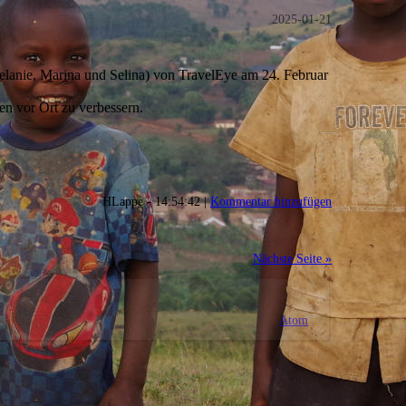
2025-01-21
Melanie, Marina und Selina) von TravelEye am 24. Februar
en vor Ort zu verbessern.
HLappe - 14:54:42 |
Kommentar hinzufügen
Nächste Seite »
Atom