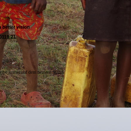
a better vision
0119 21
ibe immer auf dem neusten Stand.