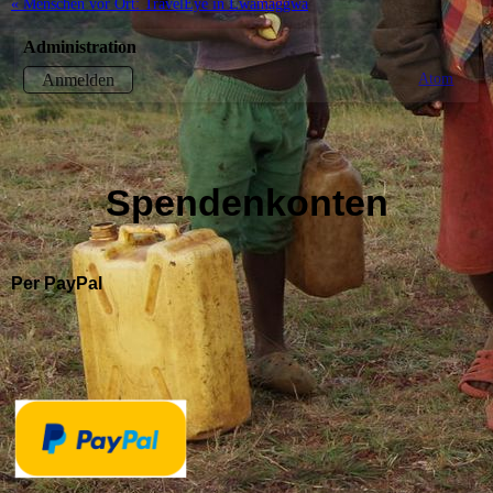
« Menschen vor Ort: TravelEye in Lwamaggwa
Administration
Atom
Anmelden
Spendenkonten
Per PayPal