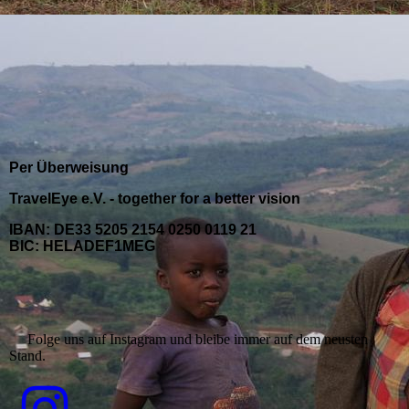
Per Überweisung
TravelEye e.V. - together for a better vision
IBAN: DE33 5205 2154 0250 0119 21
BIC: HELADEF1MEG
Folge uns auf Instagram und bleibe immer auf dem neusten
Stand.