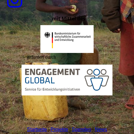
mit Mittel des
gefördert durch
Startseite
|
Projekte
|
Spenden
|
News