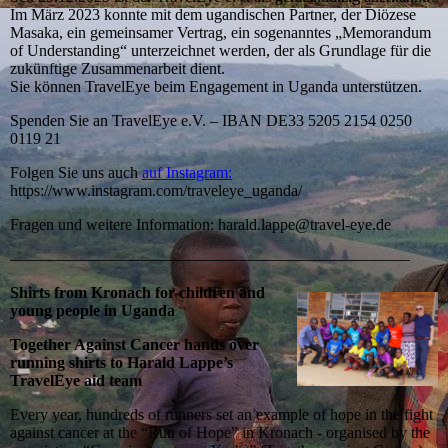
Im März 2023 konnte mit dem ugandischen Partner, der Diözese
Masaka, ein gemeinsamer Vertrag, ein sogenanntes „Memorandum
of Understanding“ unterzeichnet werden, der als Grundlage für die
zukünftige Zusammenarbeit dient.
Sie können TravelEye beim Engagement in Uganda unterstützen.
Spenden Sie an TravelEye e.V. – IBAN DE33 5205 2154 0250
0119 21
Folgen Sie uns auch
auf Instagram:
https://www.instagram.com/traveleye_uganda/
Fragen und weitere Information: harald.lappe@travel-eye.de
—————————————————————————
Shirts from Kronach for children and
young people in Uganda
Together Against Cancer hands over
running shirts to Harald Lappe’s
TravelEye aid team
Every year, hundreds of runners set an example of hope in the fight
against cancer at the “Run of Hope” in Kronach - organised by the