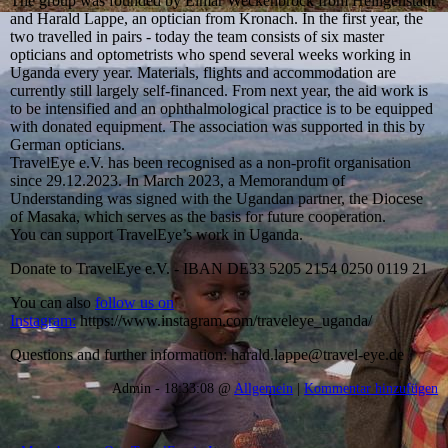
The group was founded by Elmar Weckenbrock from Heiligenstadt
and Harald Lappe, an optician from Kronach. In the first year, the
two travelled in pairs - today the team consists of six master
opticians and optometrists who spend several weeks working in
Uganda every year. Materials, flights and accommodation are
currently still largely self-financed. From next year, the aid work is
to be intensified and an ophthalmological practice is to be equipped
with donated equipment. The association was supported in this by
German opticians.
TravelEye e.V. has been recognised as a non-profit organisation
since 29.12.2023. In March 2023, a Memorandum of
Understanding was signed with the Ugandan partner, the Diocese
of Masaka, which serves as the basis for future cooperation.
You can support TravelEye’s work in Uganda.
Donate to TravelEye e.V. - IBAN DE33 5205 2154 0250 0119 21
You can also
follow us on
Instagram:
https://www.instagram.com/traveleye_uganda/
Questions and further information: harald.lappe@travel-eye.de
Admin - 18:33:08 @
Allgemein
|
Kommentar hinzufügen