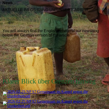
News
AKTUELLE INFOS RUND UM UNSERE ARBEIT
You will always find the English version of our newsblog
below the German version of the article.
Klarer Blick über Grenzen hinweg
2026-02-25 NP S7 Gemeinsam im Kampf gegen die
Dunkelheit.pdf
(2.05MB)
2026-02-25 NP S7 Gemeinsam im Kampf gegen die
Dunkelheit.pdf
(2.05MB)