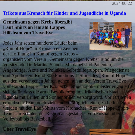
2024-06-22
Trikots aus Kronach für Kinder und Jugendliche in Uganda
Gemeinsam gegen Krebs übergibt
Lauf-Shirts an Harald Lappes
Hilfsteam von TravelEye
Jedes Jahr setzen hunderte Läufer beim
„Run of Hope“ in Kronach ein Zeichen
der Hoffnung im Kampf gegen Krebs –
organisiert vom Verein „Gemeinsam gegen Krebs“ rund um die
Vorsitzende Dr. Martina Stauch. Mit dabei sind Patienten,
Angehörige, Ärzte und Politiker, Selbsthilfegruppen, Pflegedienste
und Apotheken. Rund 300 Funktions-T-Shirts des „Run of Hope“
aus den vergangenen Jahren gehen nun an den Verein TravelEye
von Harald Lappe – der Kronacher Augenoptikermeister engagiert
sich dafür, dass die arme Bevölkerung im afrikanischen Staat
Uganda mit Brillen und Sonnenbrillen versorgt wird. Vor Ort sehen
er und sein Team noch viele andere Möglichkeiten, zu helfen. So
werden mit den Lauf-Shirts vom Kronacher „Run of Hope“ Sport-
Teams an Schulen der Region ausgestattet – von Fußball über
Volleyball bis Basketball.
Über TravelEye