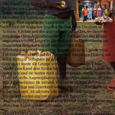
Der TravelEye e.V. ist seit 2019 im
Südosten von Uganda aktiv. In den letzten
Jahren konnten jedes Jahr um die 500
Menschen mit Korrektionsbrillen versorgt
werden. Eine ugandische Augenärztin
unterstützt die deutschen Augenoptiker bei ihren Einsätzen in
Schulen, Kirchen und den sogenannten Outreaches, bei denen in
entlegenen Orten Augenüberprüfungen durchgeführt und Brillen
angefertigt werden. Leider ist die medizinische Unterstützung aus
finanziellen Gründen sehr oft eingeschränkt. Eine
Krankenversicherung wie wir sie kennen gibt es in Uganda nicht.
Ein Schwerpunkt liegt auf der Ausbildung von jungen Helfern, um
damit Hilfe zur Selbsthilfe zu geben.
Gegründet wurde die Gruppe von dem Heiligenstädter Elmar
Weckenbrock und dem Kronacher Augenoptiker Harald Lappe. Im
ersten Jahr sind die beiden noch zu zweit gereist – heute besteht das
Team aus sechs Augenoptikermeistern und Optometristen, die jedes
Jahr Arbeitseinsätze für mehrere Wochen in Uganda absolvieren.
Material, Flüge und Unterkunft werden derzeit noch weitgehend
selbst finanziert. Ab nächstes Jahr sollen die Hilfeleistungen
intensiviert werden und mit gespendetem Equipment eine
Augenarztpraxis ausgestattet werden. Hierbei wurde der Verein von
deutschen Augenoptikern unterstützt.
Seit 29.12.2023 ist der TravelEye e.V. als gemeinnützig anerkannt.