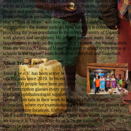
association “Gemeinsam gegen Krebs” (Together against Cancer)
led by its chairwoman Dr Martina Stauch. Patients, relatives,
doctors and politicians, self-help groups, care services and
pharmacies took part. Around 300 functional T-shirts from last
year’s “Run of Hope” will now go to Harald Lappe’s TravelEye
organisation - the master optician from Kronach is committed to
providing the poor population in the African country of Uganda
with glasses and sunglasses. He and his team see many other
opportunities to help on the ground. For example, the running shirts
from the Kronach “Run of Hope” are used to equip sports teams at
schools in the region - from football to volleyball and basketball.
About TravelEye
TravelEye e.V. has been active in south-
east Uganda since 2019. In recent years,
around 500 people have been provided
with prescription glasses every year. A
Ugandan ophthalmologist supports the
German opticians in their work in schools, churches and
outreaches, where eye examinations are carried out and glasses are
made in remote locations. Unfortunately, medical support is very
often limited for financial reasons. There is no health insurance as
we know it in Uganda. One focus is on the training of young
helpers in order to help people to help themselves.