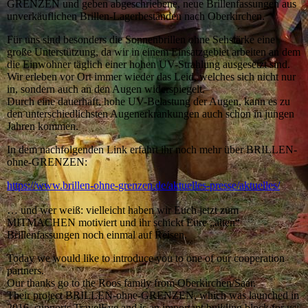
GRENZEN und geben abgeschriebene, neue Brillenfassungen aus
unverkäuflichen Brillen-Lagerbeständen nach Oberkirchen.
Für uns sind besonders die Sonnenbrillen ohne Sehstärke eine
große Unterstützung, da wir in einem Einsatzgebiet arbeiten an dem
die Einwohner täglich einer hohen UV-Strahlung ausgesetzt sind.
Wir erleben vor Ort immer wieder das Leid, welches sich nicht nur
in, sondern auch an den Augen widerspiegelt.
Durch eine dauerhaft, hohe UV-Belastung der Augen, kann es zu
den unterschiedlichsten Augenerkrankungen auch schon in jungen
Jahren kommen.
In dem nachfolgenden Link erfahrt ihr noch mehr über BRILLEN-
ohne-GRENZEN:
https://www.brillen-ohne-grenzen.de/aktuelles-presse/aktuelles/
… und wer weiß: vielleicht haben wir Euch jetzt zum
MITMACHEN motiviert und ihr schickt Eure „alten“
Brillenfassungen noch einmal auf Reisen.
Today we would like to introduce you to one of our cooperation
partners.
Our thanks go to the Roos family from Oberkirchen/Saar.
Their project BRILLEN-ohne-GRENZEN, which was launched in
2016, supports TravelEye and is an important building block for us.