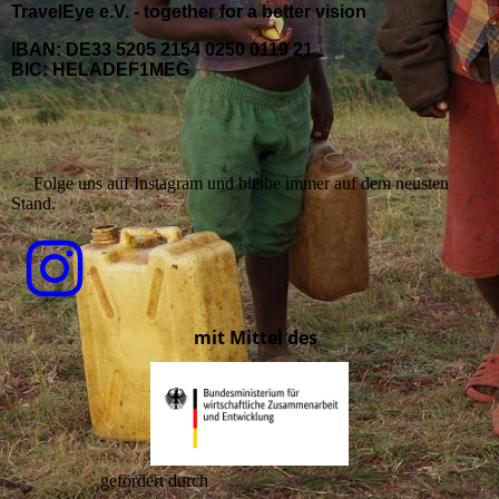
TravelEye e.V. - together for a better vision
IBAN: DE33 5205 2154 0250 0119 21
BIC: HELADEF1MEG
Folge uns auf Instagram und bleibe immer auf dem neusten
Stand.
mit Mittel des
gefördert durch