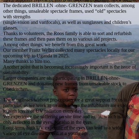
The dedicated BRILLEN -ohne- GRENZEN team collects, among
other things, unsaleable spectacle frames, used “old” spectacles
with strengths
(single-vision and varifocals), as well as sunglasses and children’s
glasses.
Thanks to volunteers, the Roos family is able to sort and refurbish
these frames and then pass them on to various aid projects.
Among other things, we benefit from this great work.
Our member Franz Weller collected many spectacles locally for our
upcoming trip to Uganda in 2025.
Many thanks to him too.
Another point that is becoming increasingly important is the issue of
sustainability.
Larger companies are also participating in BRILLEN-ohne-
GRENZEN and donating new frames from unsaleable stock to
Oberkirchen.
The sunglasses without prescription are a great support for us in
particular, as we work in an area where the inhabitants are exposed
to high levels of UV radiation every day.
We experience the suffering on site time and again, which is not
only reflected in the eyes, but also in the eyes.
Long-term, high UV exposure of the eyes can lead to a wide
variety of eye diseases, even at a young age.