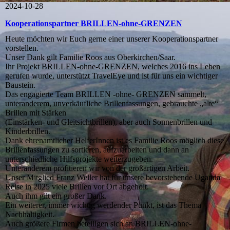
2024-10-28
Kooperationspartner BRILLEN-ohne-GRENZEN
Heute möchten wir Euch gerne einer unserer Kooperationspartner
vorstellen.
Unser Dank gilt Familie Roos aus Oberkirchen/Saar.
Ihr Projekt BRILLEN-ohne-GRENZEN, welches 2016 ins Leben
gerufen wurde, unterstützt TravelEye und ist für uns ein wichtiger
Baustein.
Das engagierte Team BRILLEN -ohne- GRENZEN sammelt,
unteranderem, unverkäufliche Brillenfassungen, gebrauchte „alte“
Brillen mit Stärken
(Einstärken- und Gleitsichtbrillen), aber auch Sonnenbrillen und
Kinderbrillen.
Dank ehrenamtlicher HelferInnen ist es Familie Roos möglich diese
Brillenfassungen zu sortieren, aufzuarbeiten und dann an
unterschiedliche Hilfsprojekte weiterzugeben.
Unteranderem profitieren wir von der großartigen Arbeit.
Unser Mitglied Franz Weller hat für unsere bevorstehende Uganda
Reise in 2025 viele Brillen vor Ort abgeholt.
Auch ihm gilt ein großer Dank.
Ein weiterer, immer wichtig werdender Punkt, ist das Thema
Nachhaltigkeit.
Auch größere Firmen beteiligen sich an BRILLEN-ohne-