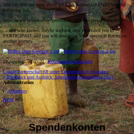
You can find out more about BRILLEN-ohne-GRENZEN in the
following link:
https://www.brillen-ohne-grenzen.de/aktuelles-presse/aktuelles/
… and who knows: maybe we have now motivated you to
PARTICIPATE and you will send your “old” spectacle frames on
another journey.
SKnipping - 22:05:27 |
Kommentar hinzufügen
Lokale Partnerschaft für unser Engagement in Uganda »
« Rückblick und Ausblick: Jahreshauptversammlung 2024
Administration
Anmelden
Atom
Spendenkonten