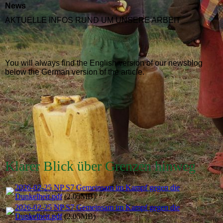
News
AKTUELLE INFOS RUND UM UNSERE ARBEIT
You will always find the English version of our newsblog
below the German version of the article.
Klarer Blick über Grenzen hinweg
2026-02-25 NP S7 Gemeinsam im Kampf gegen die
Dunkelheit.pdf
(2.05MB)
2026-02-25 NP S7 Gemeinsam im Kampf gegen die
Dunkelheit.pdf
(2.05MB)