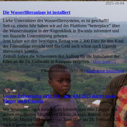
2025-10-04
Die Wasserfilteranlage ist installiert
Liebe Unterstützer des Wasserfiltersystems, es ist geschafft!
Seit ca. einem Jahr haben wir auf der Plattform “betterplace” über
die Wassersituation in der Augenklinik in Bwanda informiert und
um finazielle Unterstützung gebeten.
Jetzt haben wir den benötigten Betrag von 2.300 Euro für den Kauf
der Filteranlage erreicht und das Geld auch schon nach Uganda
überweisen können.
Zeitnah haben die Schwestern den Auftrag für die Installation der
Filter an die Fa. Galiwater in Kampala vergeben.
[Mehr lesen…]
EWeckenbrock - 15:12:20 |
Kommentar hinzufügen
2025-01-21
Unsere Reisegruppe steht fest - am 24.02.2025 startet unser
Flieger nach Uganda
Wir freuen uns, euch mitteilen zu können, dass eine Gruppe von
sieben engagierten Mitgliedern (Elmar, Harald, Roland, Alex,
Melanie, Marina und Selina) von TravelEye am 24. Februar 2025
nach Uganda aufbricht.