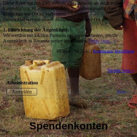
Diese Reise hat das Ziel, sowohl medizinische als auch soziale
Unterstützung zu leisten und dabei die Lebensqualität der
Menschen vor Ort zu verbessern.
Dieses Mal werden unsere Hauptaufgaben vor Ort sein:
1. Einrichtung der Augenklinik:
Wir werden mit lokalen Partnern zusammenarbeiten, um die
Augenklinik in Bwanda weiter auszubauen.
[Mehr lesen…]
HLappe - 14:54:42 |
Kommentar hinzufügen
Nächste Seite »
Administration
Atom
Anmelden
Spendenkonten