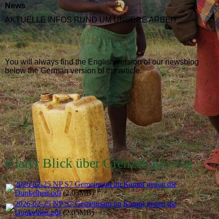
News
AKTUELLE INFOS RUND UM UNSERE ARBEIT
You will always find the English version of our newsblog
below the German version of the article.
Klarer Blick über Grenzen hinweg
2026-02-25 NP S7 Gemeinsam im Kampf gegen die
Dunkelheit.pdf
(2.05MB)
2026-02-25 NP S7 Gemeinsam im Kampf gegen die
Dunkelheit.pdf
(2.05MB)