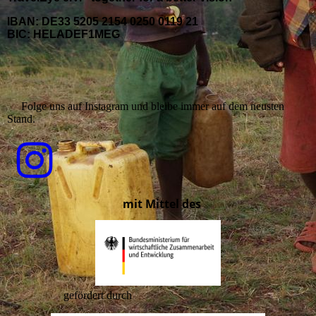
IBAN: DE33 5205 2154 0250 0119 21
BIC: HELADEF1MEG
Folge uns auf Instagram und bleibe immer auf dem neusten
Stand.
mit Mittel des
gefördert durch