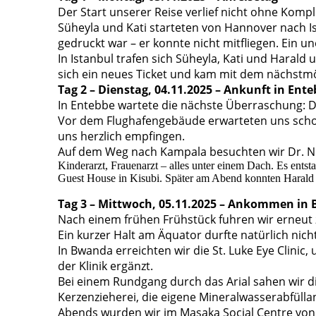
Der Start unserer Reise verlief nicht ohne Kompl
Süheyla und Kati starteten von Hannover nach I
gedruckt war – er konnte nicht mitfliegen. Ein u
In Istanbul trafen sich Süheyla, Kati und Haral
sich ein neues Ticket und kam mit dem nächstmö
Tag 2 – Dienstag, 04.11.2025 – Ankunft in Ent
In Entebbe wartete die nächste Überraschung: D
Vor dem Flughafengebäude erwarteten uns schon 
uns herzlich empfingen.
Auf dem Weg nach Kampala besuchten wir Dr. N
Kinderarzt, Frauenarzt – alles unter einem Dach. Es ents
Guest House in Kisubi. Später am Abend konnten Harald
Tag 3 – Mittwoch, 05.11.2025 – Ankommen in
Nach einem frühen Frühstück fuhren wir erneut
Ein kurzer Halt am Äquator durfte natürlich nicht
In Bwanda erreichten wir die St. Luke Eye Clini
der Klinik ergänzt.
Bei einem Rundgang durch das Arial sahen wir di
Kerzenzieherei, die eigene Mineralwasserabfülla
Abends wurden wir im Masaka Social Centre von