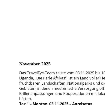
20260312_115435
20260312_125209
20260303_130158
20260303_140424
20260302_133018
IMG-20260318-WA0028
November 2025
Das TravelEye-Team reiste vom 03.11.2025 bis 1
Uganda, „Die Perle Afrikas“, ist ein Land voller H
fruchtbaren Landschaften, Nationalparks und die
Gebieten, in denen medizinische Versorgung oft 
Brillenanpassungen und Kooperationen mit loka
hätten.
Tag 1 – Montag, 03.11.2025 – Anreisetag