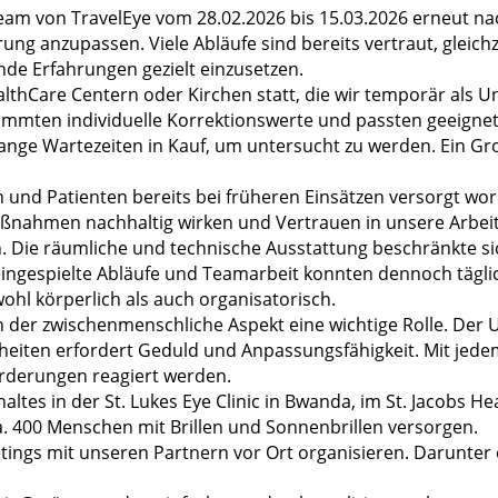
 Team von TravelEye vom 28.02.2026 bis 15.03.2026 erneut
ung anzupassen. Viele Abläufe sind bereits vertraut, gleichz
de Erfahrungen gezielt einzusetzen.
althCare Centern oder Kirchen statt, die wir temporär als 
timmten individuelle Korrektionswerte und passten geeigne
ge Wartezeiten in Kauf, um untersucht zu werden. Ein Gro
en und Patienten bereits bei früheren Einsätzen versorgt w
Maßnahmen nachhaltig wirken und Vertrauen in unsere Arbeit
 Die räumliche und technische Ausstattung beschränkte sic
 eingespielte Abläufe und Teamarbeit konnten dennoch tägl
owohl körperlich als auch organisatorisch.
 der zwischenmenschliche Aspekt eine wichtige Rolle. Der
heiten erfordert Geduld und Anpassungsfähigkeit. Mit jedem
orderungen reagiert werden.
ltes in der St. Lukes Eye Clinic in Bwanda, im St. Jacobs
. 400 Menschen mit Brillen und Sonnenbrillen versorgen.
ings mit unseren Partnern vor Ort organisieren. Darunter