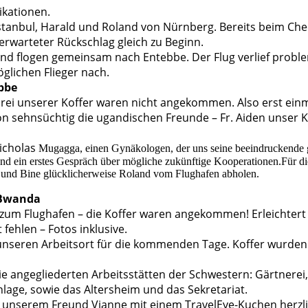
ikationen.
stanbul, Harald und Roland von Nürnberg. Bereits beim Chec
nerwarteter Rückschlag gleich zu Beginn.
d und flogen gemeinsam nach Entebbe. Der Flug verlief probl
glichen Flieger nach.
ebbe
rei unserer Koffer waren nicht angekommen. Also erst einma
sehnsüchtig die ugandischen Freunde – Fr. Aiden unser Koo
icholas
Mugagga, einen Gynäkologen, der uns seine beeindruckende gut
tand ein erstes Gespräch über mögliche zukünftige Kooperationen.
Für di
 und Bine glücklicherweise Roland vom Flughafen abholen.
 Bwanda
 zum Flughafen – die Koffer waren angekommen! Erleichter
 fehlen – Fotos inklusive.
c, unseren Arbeitsort für die kommenden Tage. Koffer wurde
e angegliederten Arbeitsstätten der Schwestern: Gärtnerei, 
nlage, sowie das Altersheim und das Sekretariat.
 unserem Freund Vianne mit einem TravelEye-Kuchen herzl