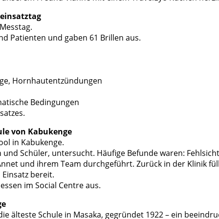
seinsatztag
 Messtag.
nd Patienten und gaben 61 Brillen aus.
ge, Hornhautentzündungen
imatische Bedingungen
satzes.
chule von Kabukenge
ool in Kabukenge.
n und Schüler, untersucht. Häufige Befunde waren: Fehlsich
nnet und ihrem Team durchgeführt. Zurück in der Klinik füll
insatz bereit.
ssen im Social Centre aus.
ge
 die älteste Schule in Masaka, gegründet 1922 – ein beeindru