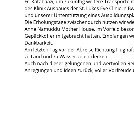
Fr. Katabaazi, um zukünftig weitere Transporte
des Klinik Ausbaues der St. Lukes Eye Clinic in
und unserer Unterstützung eines Ausbildungspl
Die Erholungstage zwischendurch nutzen wir wie
Anne Namuddu Mother House. Im Vorfeld besorgt
Gepäckkoffer mitgebracht hatten. Empfangen wur
Dankbarkeit.
Am letzten Tag vor der Abreise Richtung Flughaf
zu Land und zu Wasser zu entdecken.
Auch nach dieser gelungenen und wertvollen Reis
Anregungen und Ideen zurück, voller Vorfreude 
IMG-20260301-WA0018
20260303_103450
20260305_104554
20260310_123023