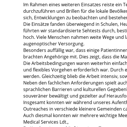
Im Rahmen eines weiteren Einsatzes reiste ein
durchzuführen und Brillen für die lokale Bevölker
sich, Entwicklungen zu beobachten und bestehen
Die Einsätze fanden überwiegend in Schulen, He
führten wir standardisierte Sehtests durch, bes
hoch. Viele Menschen nahmen weite Wege und lan
augenoptischer Versorgung.
Besonders auffällig war, dass einige Patientinn
brachten Angehörige mit. Dies zeigt, dass die 
Die Arbeitsbedingungen waren weiterhin einfach.
und flexibles Vorgehen erforderlich war. Durch
werden. Gleichzeitig blieb die Arbeit intensiv, s
Neben den fachlichen Anforderungen spielt auch
sprachlichen Barrieren und kulturellen Gegeben
souveräner bewältigt und gezielter auf Herausf
Insgesamt konnten wir während unseres Aufentha
Outreaches in verschiede kleinere Gemeinden ca
Auch diesmal konnten wir mehrere wichtige Meet
Medical Services Ldt.,