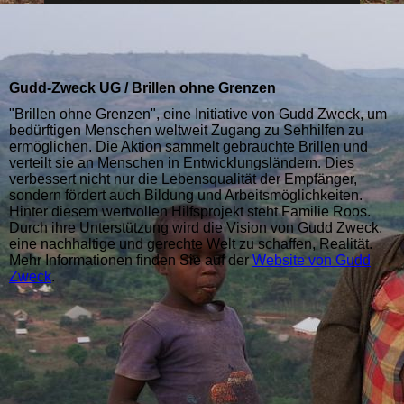
Gudd-Zweck UG / Brillen ohne Grenzen
"Brillen ohne Grenzen", eine Initiative von Gudd Zweck, um
bedürftigen Menschen weltweit Zugang zu Sehhilfen zu
ermöglichen. Die Aktion sammelt gebrauchte Brillen und
verteilt sie an Menschen in Entwicklungsländern. Dies
verbessert nicht nur die Lebensqualität der Empfänger,
sondern fördert auch Bildung und Arbeitsmöglichkeiten.
Hinter diesem wertvollen Hilfsprojekt steht Familie Roos.
Durch ihre Unterstützung wird die Vision von Gudd Zweck,
eine nachhaltige und gerechte Welt zu schaffen, Realität.
Mehr Informationen finden Sie auf der
Website von Gudd
Zweck
.