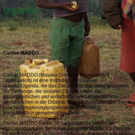
Uganda
Caritas MADDO
Caritas MADDO (Masaka Diocesan Development
Organisation) ist eine Institution der Diözese
Masaka/Uganda, die das Ziel verfolgt, das Bildungswesen,
die Seelsorge, die sozialen Dienste sowie die
gesundheitlichen und wirtschaftlichen Lebensverhältnisse
der Menschen in der Diözese Masaka zu verbessern. Sie ist
eine Nichtregierungsorganisation und verfolgt
ausschließlich gemeinnützige Ziele.
Caritas MADDO hat ca. 65 hauptamtliche Mitarbeiter
(Sozialpädagogen, Techniker, Finanzfachkräfte, Fachberater
im medizinischen, landwirtschaftlichen und seelsorglichen