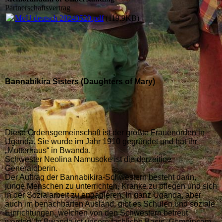
Partnerschaftsvertrag
MoU deutsch 20240520.pdf
(119.9KB)
Bannabikira Sisters (Daughters of Mary)
Diese Ordensgemeinschaft ist der größte Frauenorden in
Uganda. Sie wurde im Jahr 1910 gegründet und hat ihr
„Mutterhaus“ in Bwanda.
Schwester Neolina Namusoke ist die derzeitige
Generaloberin.
Der Auftrag der Bannabikira-Schwestern besteht darin,
junge Menschen zu unterrichten
, Kranke zu pflegen und sich
in der Sozialarbeit zu engagieren.
In ganz Uganda, aber
auch im benachbarten Ausland, gibt es Schulen und soziale
Einrichtungen, welchen von den Schwestern betreut
werden. In Bwanda ist unsere fachliche Basis. Gemeinsam