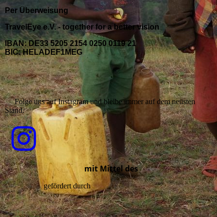
Per Überweisung
TravelEye e.V. - together for a better vision
IBAN: DE33 5205 2154 0250 0119 21
BIC: HELADEF1MEG
Folge uns auf Instagram und bleibe immer auf dem neusten
Stand.
mit Mittel des
gefördert durch