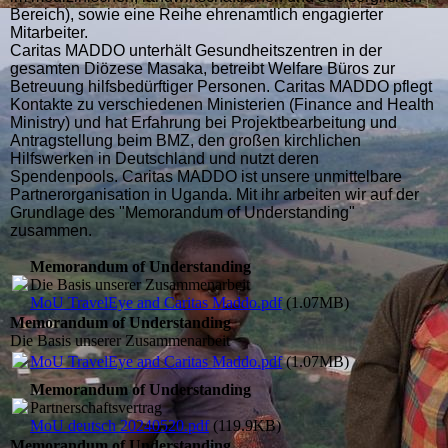
Bereich), sowie eine Reihe ehrenamtlich engagierter
Mitarbeiter.
Caritas MADDO unterhält Gesundheitszentren in der
gesamten Diözese Masaka, betreibt Welfare Büros zur
Betreuung hilfsbedürftiger Personen. Caritas MADDO pflegt
Kontakte zu verschiedenen Ministerien (Finance and Health
Ministry) und hat Erfahrung bei Projektbearbeitung und
Antragstellung beim BMZ, den großen kirchlichen
Hilfswerken in Deutschland und nutzt deren
Spendenpools.
Caritas MADDO ist unsere unmittelbare
Partnerorganisation in Uganda. Mit ihr arbeiten wir auf der
Grundlage des "Memorandum of Understanding"
zusammen.
Memorandum of Understanding
Die Basis unserer Zusammenarbeit
MoU TravelEye and Caritas Maddo.pdf
(1.07MB)
Memorandum of Understanding
Die Basis unserer Zusammenarbeit
MoU TravelEye and Caritas Maddo.pdf
(1.07MB)
Memorandum of Understanding
Partnerschaftsvertrag
MoU deutsch 20240520.pdf
(119.9KB)
Memorandum of Understanding